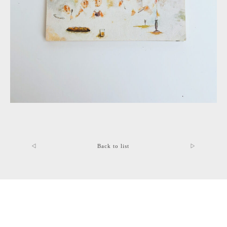
◁
Back to list
▷